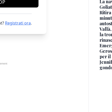
La na
OP
Golia
Ritira
minuti
t?
Registrati ora
.
autos
Vallà
la tro
rinasc
Emerg
Geros
per i
Jennif
gondo