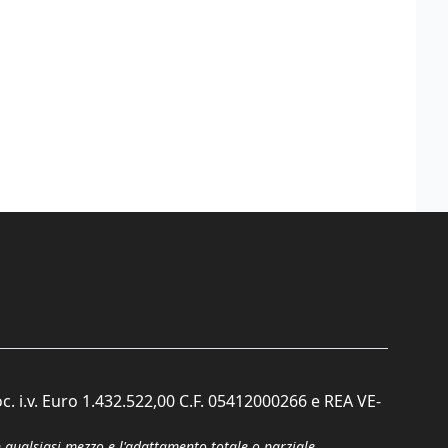
c. i.v. Euro 1.432.522,00 C.F. 05412000266 e REA VE-
n qualsiasi mezzo e l'adattamento totale o parziale.