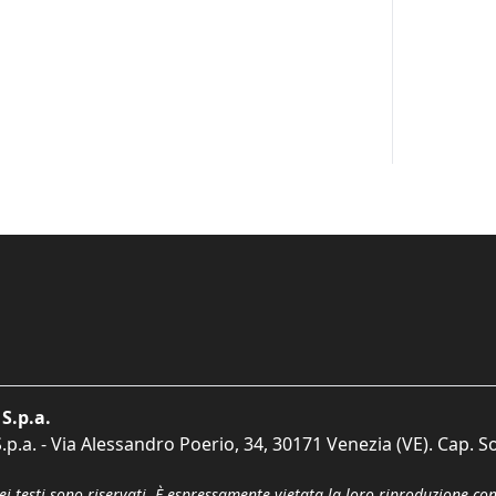
S.p.a.
p.a. - Via Alessandro Poerio, 34, 30171 Venezia (VE). Cap. So
dei testi sono riservati. È espressamente vietata la loro riproduzione co