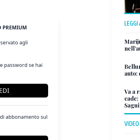
LEGGI
 PREMIUM
Marij
servato agli
nell’a
e password se hai
Bellu
auto:
EDI
Va a r
cade: 
Sagui
te di abbonamento sul
VIDEO