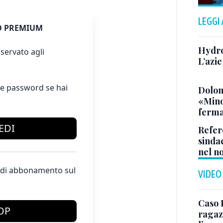
LEGGI
 PREMIUM
Hydro
servato agli
L’azi
e password se hai
Dolom
«Minor
ferma
EDI
Refere
sinda
nel n
te di abbonamento sul
VIDEO
Caso 
OP
ragaz