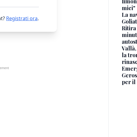
limona
miei"
La na
t?
Registrati ora
.
Golia
Ritira
minuti
autos
Vallà
la tro
rinasc
Emerg
Geros
per i