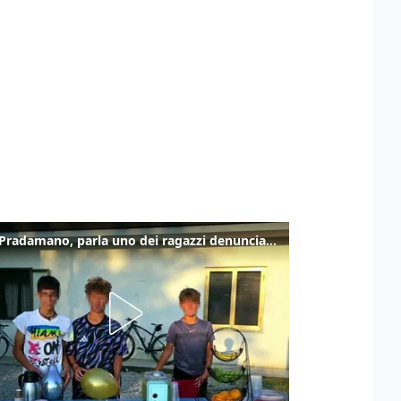
Caso Pradamano, parla uno dei ragazzi denunciati per la limonata: "Volevo anche aiutare i miei"