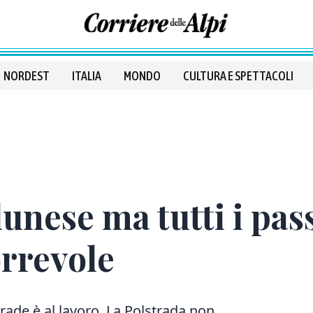
NORDEST
ITALIA
MONDO
CULTURA E SPETTACOLI
unese ma tutti i pas
correvole
rade è al lavoro. La Polstrada non