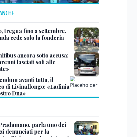
 ANCHE
, tregua fino a settembre.
enda cede solo la fonderia
itibus ancora sotto accusa:
enni lasciati soli alle
te»
ndum avanti tutta, il
co di Livinallongo: «Ladinia
ostro Dna»
Pradamano, parla uno dei
zi denunciati per la