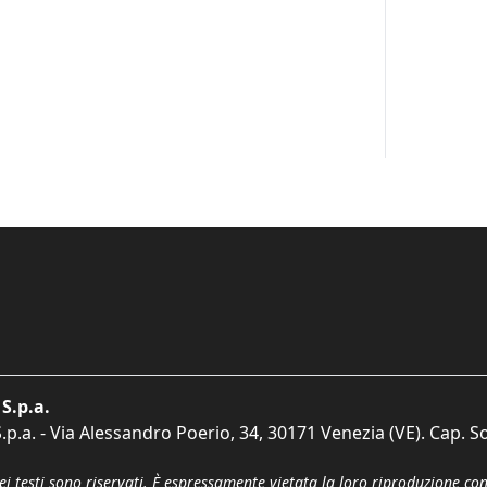
S.p.a.
p.a. - Via Alessandro Poerio, 34, 30171 Venezia (VE). Cap. So
dei testi sono riservati. È espressamente vietata la loro riproduzione co