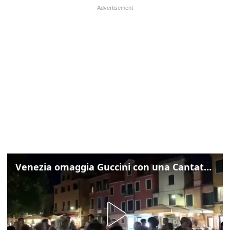
Venezia omaggia Guccini con una Cantata Anarchica in campo Santa Margherita