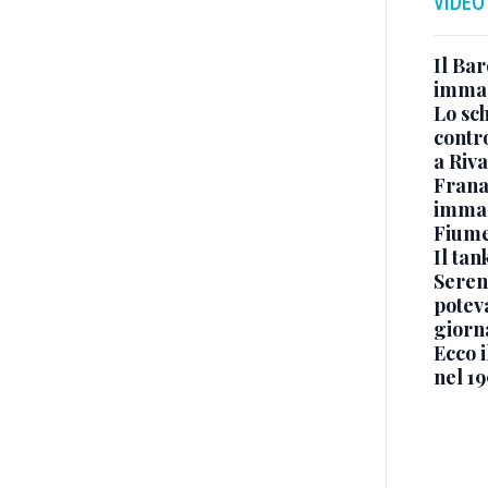
VIDEO
Il Bar
immag
Lo sc
contro
a Riva
Frana
immagi
Fium
Il ta
Seren
potev
giorn
Ecco i
nel 19