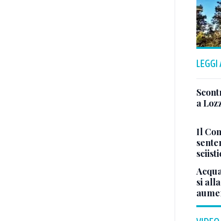
LEGGI
Scont
a Lozz
Il Con
sente
sciist
Acqua
si all
aumen