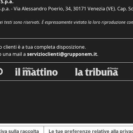
S.p.a.
p.a. - Via Alessandro Poerio, 34, 30171 Venezia (VE). Cap. So
dei testi sono riservati. È espressamente vietata la loro riproduzione co
o clienti è a tua completa disposizione.
 una mail a
servizioclienti@grupponem.it
.
iva sulla raccolta
Le tue preferenze relative alla priva