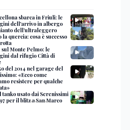
cellona sbarca in Friuli: le
ini dell'arrivo in albergo
hianto dell’ultraleggero
 la quercia: cosa è successo
rotta
 sul Monte Pelmo: le
ni dal rifugio Città di
e
nko del 2014 nel garage del
issimo: «Ecco come
amo resistere per qualche
ata»
l tanko usato dai Serenissimi
97 per il blitz a San Marco