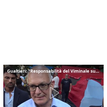
Gualtieri: "Responsabilità del Viminale su Spin Time? La posizione dei partiti è nota"