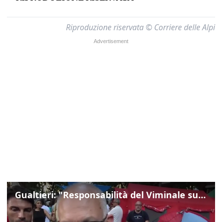
Riproduzione riservata © Corriere delle Alpi
Gualtieri: "Responsabilità del Viminale su Spin Time? La posizione dei partiti è nota"