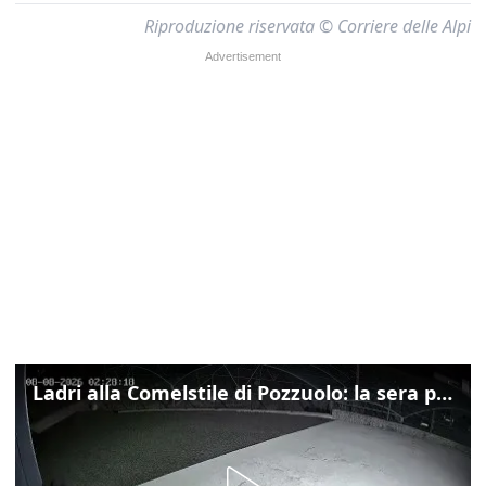
Riproduzione riservata © Corriere delle Alpi
Ladri alla Comelstile di Pozzuolo: la sera prima il tentato furto a Buja, ecco le immagini