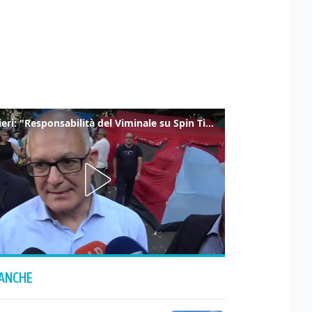
Gualtieri: "Responsabilità del Viminale su Spin Time? La posizione dei partiti è nota"
 ANCHE