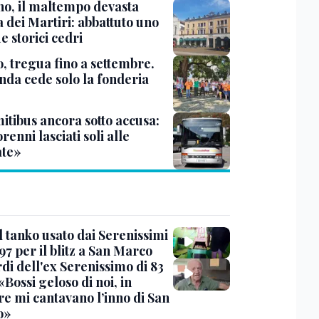
no, il maltempo devasta
 dei Martiri: abbattuto uno
e storici cedri
, tregua fino a settembre.
enda cede solo la fonderia
itibus ancora sotto accusa:
enni lasciati soli alle
te»
l tanko usato dai Serenissimi
97 per il blitz a San Marco
rdi dell'ex Serenissimo di 83
«Bossi geloso di noi, in
re mi cantavano l’inno di San
o»