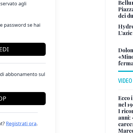
Bellu
servato agli
Piazza
dei du
e password se hai
Hydro
L’azi
EDI
Dolom
«Minor
ferma
te di abbonamento sul
VIDEO
Ecco i
OP
nel 19
I rico
anni: 
t?
Registrati ora
.
carce
Marc