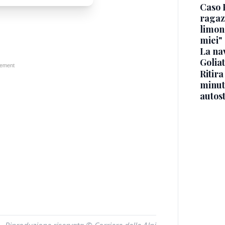
Caso 
ragaz
limona
miei"
La na
Golia
Ritira
minuti
autos