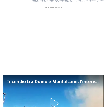
Riproduzione riservata © Corriere delle Alpi
Incendio tra Duino e Monfalcone: l’intervento dei vigili del fuoco