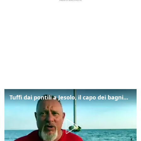
Tuffi dai pontili a Jesolo, il capo dei bagnini: "L'impegno di tutti per evitare altre tragedie"