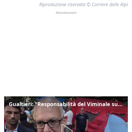
Riproduzione riservata © Corriere delle Alpi
Gualtieri: "Responsabilità del Viminale su Spin Time? La posizione dei partiti è nota"