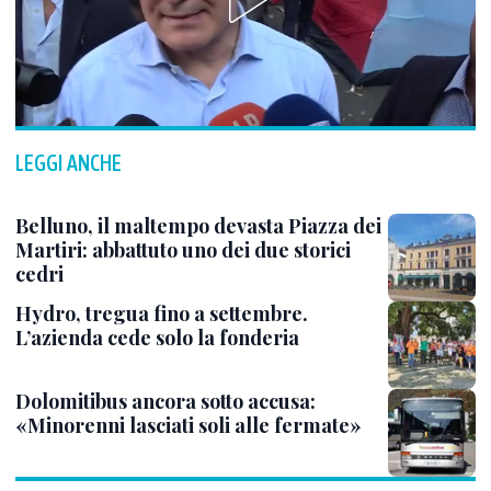
LEGGI ANCHE
Belluno, il maltempo devasta Piazza dei
Martiri: abbattuto uno dei due storici
cedri
Hydro, tregua fino a settembre.
L’azienda cede solo la fonderia
Dolomitibus ancora sotto accusa:
«Minorenni lasciati soli alle fermate»