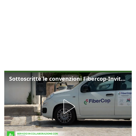
Sottoscritte le convenzioni Fibercop-Invitalia, fibra ottica per 477 mila civici