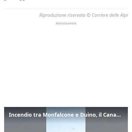
Riproduzione riservata © Corriere delle Alpi
Incendio tra Monfalcone e Duino, il Canadair in azione per fermare le fiamme sul fronte dell’A4