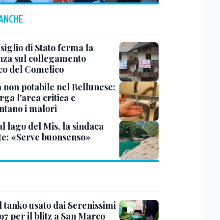
 ANCHE
siglio di Stato ferma la
nza sul collegamento
ico del Comelico
 non potabile nel Bellunese:
arga l'area critica e
tano i malori
al lago del Mis, la sindaca
te: «Serve buonsenso»
l tanko usato dai Serenissimi
97 per il blitz a San Marco