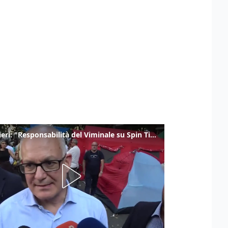
Gualtieri: "Responsabilità del Viminale su Spin Time? La posizione dei partiti è nota"