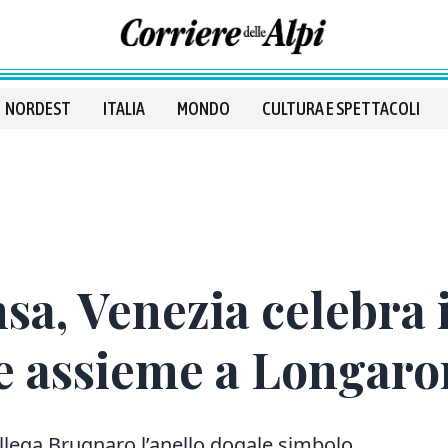
NORDEST
ITALIA
MONDO
CULTURA E SPETTACOLI
nsa, Venezia celebra
re assieme a Longar
ollega Brugnaro l’anello dogale simbolo