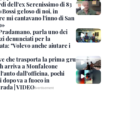
rdi dell'ex Serenissimo di 83
«Bossi geloso di noi, in
re mi cantavano l’inno di San
o»
Pradamano, parla uno dei
zi denunciati per la
ta: "Volevo anche aiutare i
ve che trasporta la prima gru
th arriva a Monfalcone
 l'auto dall'officina, pochi
 dopo va a fuoco in
trada | VIDEO