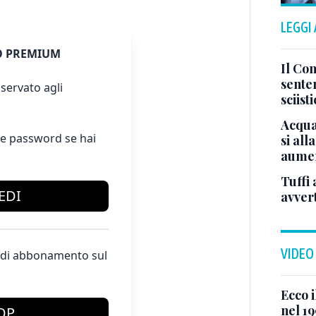
LEGGI
 PREMIUM
Il Con
sente
servato agli
sciist
Acqua
e password se hai
si all
aumen
Tuffi 
EDI
avver
VIDEO
te di abbonamento sul
Ecco i
nel 19
OP