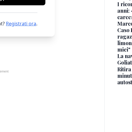
I rico
anni: 
carce
Marc
t?
Registrati ora
.
Caso 
ragaz
limona
miei"
La na
Golia
Ritira
minuti
autos