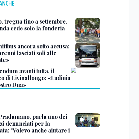
 ANCHE
, tregua fino a settembre.
enda cede solo la fonderia
itibus ancora sotto accusa:
enni lasciati soli alle
te»
ndum avanti tutta, il
co di Livinallongo: «Ladinia
ostro Dna»
Pradamano, parla uno dei
zi denunciati per la
ta: "Volevo anche aiutare i