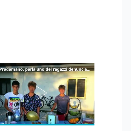
Caso Pradamano, parla uno dei ragazzi denunciati per la limonata: "Volevo anche aiutare i miei"