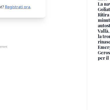
La na
t?
Registrati ora
.
Golia
Ritira
minuti
autos
Vallà
la tro
rinasc
Emerg
Geros
per i