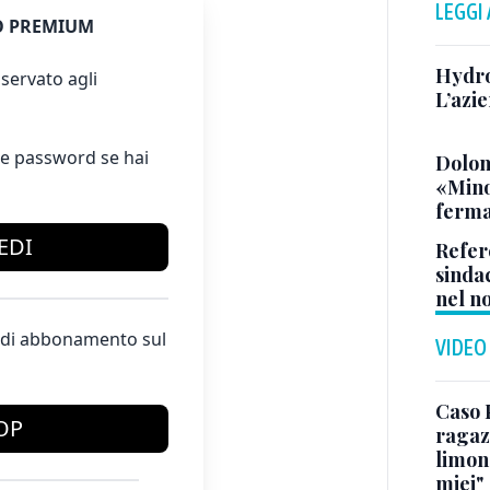
LEGGI
 PREMIUM
Hydro
servato agli
L’azi
e password se hai
Dolom
«Minor
ferma
EDI
Refere
sinda
nel n
te di abbonamento sul
VIDEO
Caso 
OP
ragaz
limona
miei"