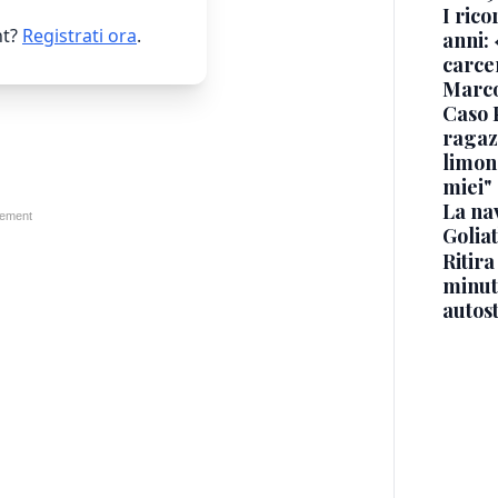
I rico
t?
Registrati ora
.
anni: 
carce
Marc
Caso 
ragaz
limona
miei"
La na
Golia
Ritira
minuti
autos