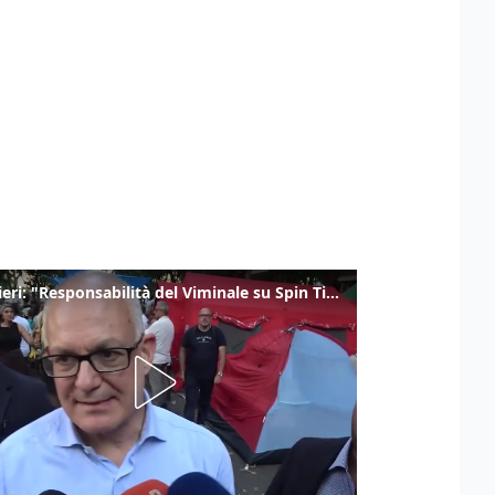
Gualtieri: "Responsabilità del Viminale su Spin Time? La posizione dei partiti è nota"