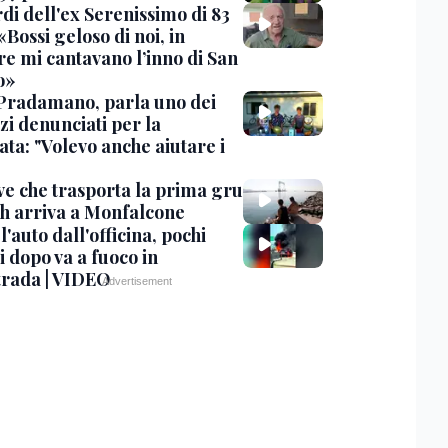
rdi dell'ex Serenissimo di 83
«Bossi geloso di noi, in
re mi cantavano l’inno di San
o»
Pradamano, parla uno dei
zi denunciati per la
ta: "Volevo anche aiutare i
ve che trasporta la prima gru
th arriva a Monfalcone
 l'auto dall'officina, pochi
 dopo va a fuoco in
trada | VIDEO