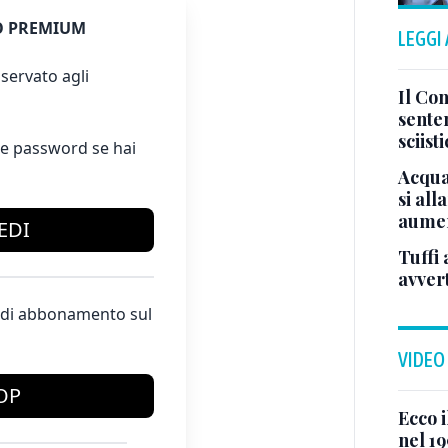
 PREMIUM
LEGGI
servato agli
Il Con
sente
sciist
e password se hai
Acqua
si all
aumen
EDI
Tuffi 
avver
te di abbonamento sul
VIDEO
OP
Ecco i
nel 19