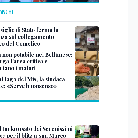
 ANCHE
siglio di Stato ferma la
nza sul collegamento
ico del Comelico
 non potabile nel Bellunese:
arga l'area critica e
tano i malori
al lago del Mis, la sindaca
te: «Serve buonsenso»
l tanko usato dai Serenissimi
97 per il blitz a San Marco