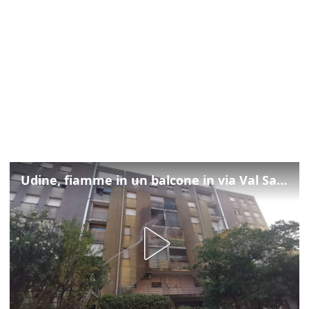
Udine, fiamme in un balcone in via Val Saisera: intervengono i pompieri