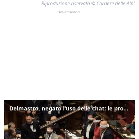
Riproduzione riservata © Corriere delle Alpi
Delmastro, negato l'uso delle chat: le proteste di Avs e M5s