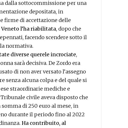
usa dalla sottocommissione per una
mentazione depositata, in
le firme di accettazione delle
 Veneto l’ha riabilitata
, dopo che
depennati, facendo scendere sotto il
la normativa.
tate diverse querele incrociate
,
donna sarà decisiva. De Zordo era
usato di non aver versato l’assegno
 senza alcuna colpa e del quale si
spese straordinarie mediche e
l Tribunale civile aveva disposto che
la somma di 250 euro al mese, in
no durante il periodo fino al 2022
adinanza.
Ha contribuito, al