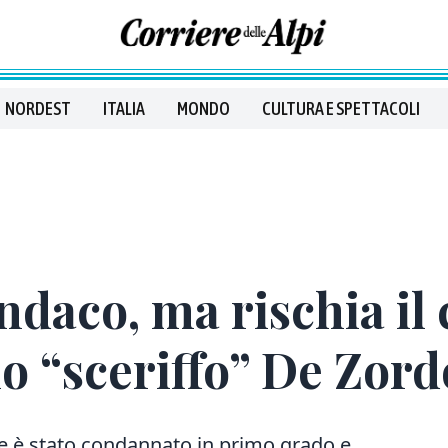
NORDEST
ITALIA
MONDO
CULTURA E SPETTACOLI
indaco, ma rischia il
lo “sceriffo” De Zord
ne è stato condannato in primo grado e