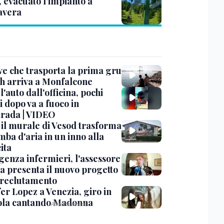
, evacuato l’impianto a
avera
ve che trasporta la prima gru
th arriva a Monfalcone
 l'auto dall'officina, pochi
 dopo va a fuoco in
trada | VIDEO
, il murale di Vesod trasforma
mba d'aria in un inno alla
ita
enza infermieri, l'assessore
a presenta il nuovo progetto
l reclutamento
er Lopez a Venezia, giro in
la cantando Madonna