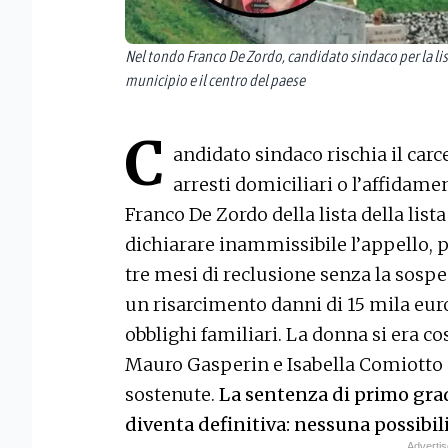
Nel tondo Franco De Zordo, candidato sindaco per la list
municipio e il centro del paese
C
andidato sindaco rischia il carce
arresti domiciliari o l’affidamen
Franco De Zordo della lista della list
dichiarare inammissibile l’appello, 
tre mesi di reclusione senza la sosp
un risarcimento danni di 15 mila euro
obblighi familiari. La donna si era cos
Mauro Gasperin e Isabella Comiotto 
sostenute.
La sentenza di primo gra
diventa definitiva: nessuna possibil