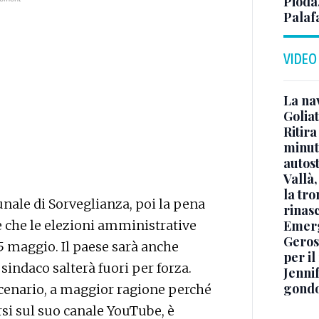
Pioda
Palaf
VIDEO
La na
Golia
Ritira
minuti
autos
Vallà
la tro
nale di Sorveglianza, poi la pena
rinasc
e che le elezioni amministrative
Emerg
Geros
25 maggio. Il paese sarà anche
per i
n sindaco salterà fuori per forza.
Jennif
gondo
 scenario, a maggior ragione perché
rsi sul suo canale YouTube, è