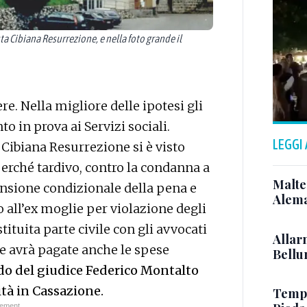
a Cibiana Resurrezione, e nella foto grande il
re. Nella migliore delle ipotesi gli
to in prova ai Servizi sociali.
LEGGI
a Cibiana Resurrezione si è visto
perché tardivo, contro la condanna a
Malte
ensione condizionale della pena e
Alema
 all’ex moglie per violazione degli
tituita parte civile con gli avvocati
Allar
e avrà pagate anche le spese
Bellun
do del giudice Federico Montalto
ità in Cassazione.
Tempo