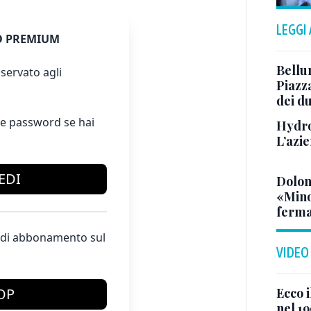
LEGGI
 PREMIUM
Bellu
servato agli
Piazza
dei du
e password se hai
Hydro
L’azi
EDI
Dolom
«Minor
ferma
te di abbonamento sul
VIDEO
Ecco i
OP
nel 19