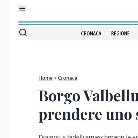
CRONACA
REGIONE
Home
Cronaca
Borgo Valbellu
prendere uno 
Docenti e bidelli smascherano la si