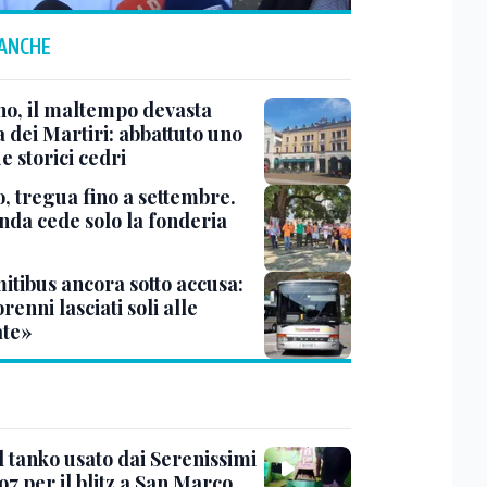
 ANCHE
no, il maltempo devasta
 dei Martiri: abbattuto uno
e storici cedri
, tregua fino a settembre.
enda cede solo la fonderia
itibus ancora sotto accusa:
enni lasciati soli alle
te»
l tanko usato dai Serenissimi
97 per il blitz a San Marco