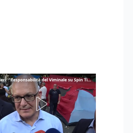
Gualtieri: "Responsabilità del Viminale su Spin Time? La posizione dei partiti è nota"