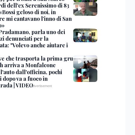
rdi dell'ex Serenissimo di 83
«Bossi geloso di noi, in
re mi cantavano l’inno di San
o»
Pradamano, parla uno dei
zi denunciati per la
ta: "Volevo anche aiutare i
ve che trasporta la prima gru
th arriva a Monfalcone
 l'auto dall'officina, pochi
 dopo va a fuoco in
trada | VIDEO