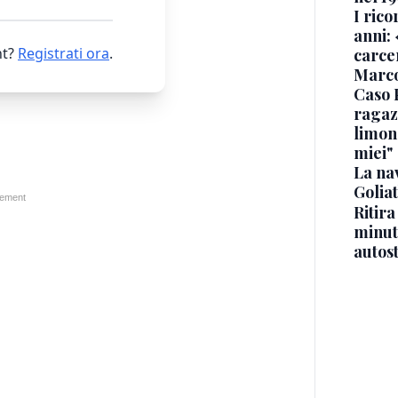
I rico
anni: 
t?
Registrati ora
.
carce
Marc
Caso 
ragaz
limona
miei"
La na
Golia
Ritira
minuti
autos