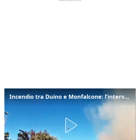
Incendio tra Duino e Monfalcone: l’intervento dei vigili del fuoco