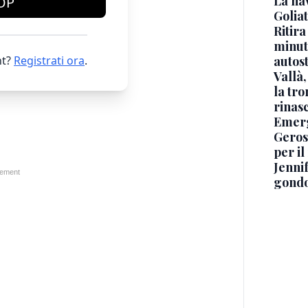
La na
OP
Golia
Ritira
minuti
t?
Registrati ora
.
autos
Vallà
la tro
rinasc
Emerg
Geros
per i
Jennif
gondo