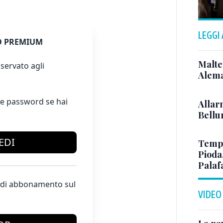
LEGGI
 PREMIUM
Malte
servato agli
Alema
e password se hai
Allar
Bellun
EDI
Tempo
Pioda
Palaf
te di abbonamento sul
VIDEO