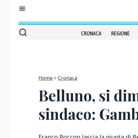
CRONACA
REGIONE
Home
Cronaca
Belluno, si di
sindaco: Gamba
Franco Roccon lascia la giunta di B