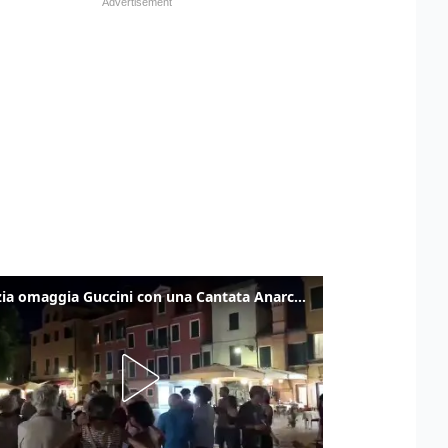
Venezia omaggia Guccini con una Cantata Anarchica in campo Santa Margherita