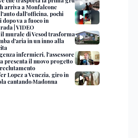
ve che trasporta la prima gru
th arriva a Monfalcone
 l'auto dall'officina, pochi
 dopo va a fuoco in
trada | VIDEO
, il murale di Vesod trasforma
mba d'aria in un inno alla
ita
enza infermieri, l'assessore
a presenta il nuovo progetto
l reclutamento
er Lopez a Venezia, giro in
la cantando Madonna