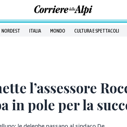
NORDEST
ITALIA
MONDO
CULTURA E SPETTACOLI
mette l’assessore Roc
 in pole per la suc
elluno: le deleghe passano al sindaco De