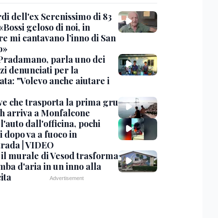
rdi dell'ex Serenissimo di 83
«Bossi geloso di noi, in
re mi cantavano l’inno di San
o»
Pradamano, parla uno dei
zi denunciati per la
ta: "Volevo anche aiutare i
ve che trasporta la prima gru
th arriva a Monfalcone
 l'auto dall'officina, pochi
 dopo va a fuoco in
trada | VIDEO
, il murale di Vesod trasforma
mba d'aria in un inno alla
ita