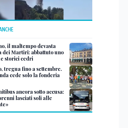
 ANCHE
no, il maltempo devasta
 dei Martiri: abbattuto uno
e storici cedri
, tregua fino a settembre.
enda cede solo la fonderia
itibus ancora sotto accusa:
enni lasciati soli alle
te»