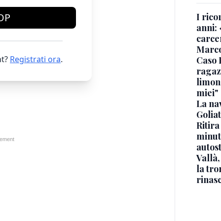
I rico
OP
anni: 
carce
Marc
t?
Registrati ora
.
Caso 
ragaz
limona
miei"
La na
Golia
Ritira
minuti
autos
Vallà
la tro
rinasc