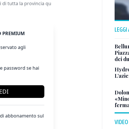
 di tutta la provincia qu
LEGGI
 PREMIUM
Bellu
servato agli
Piazza
dei du
e password se hai
Hydro
L’azi
EDI
Dolom
«Minor
ferma
te di abbonamento sul
VIDEO