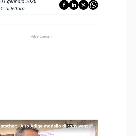
01 gennaio 2026
1
' di lettura
tscher: "Alto Adige modello di convivenza"