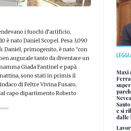
endevano i fuochi d’artificio,
0.10 è nato Daniel Scopel. Pesa 3,090
à: Daniel, primogenito, è nato “con
LEGGI
ben augurale tanto da diventare un
n mamma Giada Fantinel e papà
Maxi 
ttina, sono stati in primis il
Ferra
ndaco di Feltre Vivina Fusaro,
super
parch
 dal capo dipartimento Roberto
Neve
Santo 
e si r
dalle
Lavori