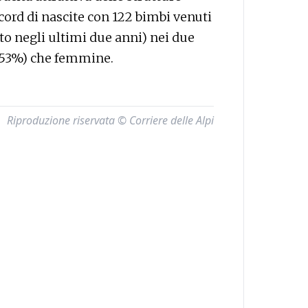
cord di nascite con 122 bimbi venuti
uto negli ultimi due anni) nei due
 (53%) che femmine.
Riproduzione riservata © Corriere delle Alpi