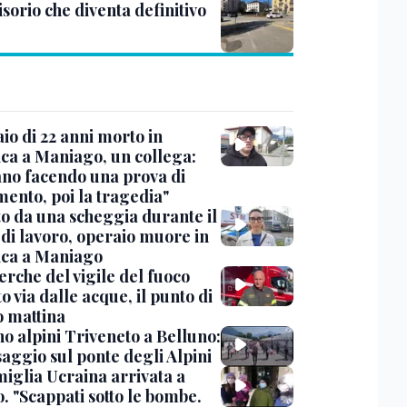
sorio che diventa definitivo
io di 22 anni morto in
ica a Maniago, un collega:
ano facendo una prova di
mento, poi la tragedia"
to da una scheggia durante il
 di lavoro, operaio muore in
ica a Maniago
erche del vigile del fuoco
o via dalle acque, il punto di
o mattina
o alpini Triveneto a Belluno:
saggio sul ponte degli Alpini
miglia Ucraina arrivata a
. "Scappati sotto le bombe.