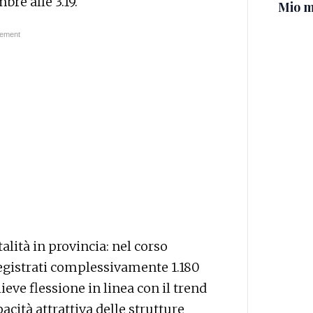
bre alle 3.19.
Mio m
talità in provincia: nel corso
egistrati complessivamente 1.180
eve flessione in linea con il trend
acità attrattiva delle strutture