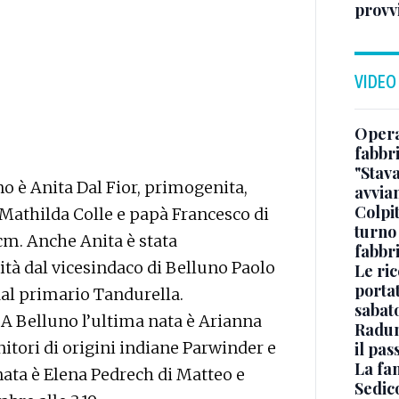
provvi
VIDEO
Opera
fabbr
"Stav
o è Anita Dal Fior, primogenita,
avvia
Colpi
Mathilda Colle e papà Francesco di
turno
cm. Anche Anita è stata
fabbr
tà dal vicesindaco di Belluno Paolo
Le ric
portat
l primario Tandurella.
sabat
A Belluno l’ultima nata è Arianna
Radun
nitori di origini indiane Parwinder e
il pas
La fa
nata è Elena Pedrech di Matteo e
Sedico