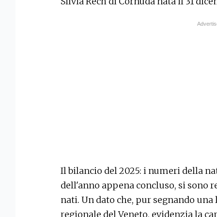
Silvia Rech di Cornuda nata il 31 dicem
Il bilancio del 2025: i numeri della na
dell'anno appena concluso, si sono r
nati. Un dato che, pur segnando una li
regionale del Veneto, evidenzia la cap