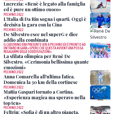
Lucrezia: «Renè è legato alla famiglia
ed è pure un ottimo cuoco»
PECHINO 2022
L’Italia di Da Rin sogna i quarti. Oggi è
decisiva la gara con la Cina
PECHINO 2022
De Silvestro esce nel superG e dice
addio alla combinata
IL CADORINO ERA PRESENTE IERI A PECHINO ED È PRONTO AD
ENTRARE IN GARA «SPERO CHE QUESTA AVVENTURA POSSA
REGALARMI DELLE SODDISFAZIONI»
La sfilata olimpica per Renè De
Silvestro. «Cerimonia bellissima quante
emozioni»
PECHINO 2022
Anna Comarella all’ultima fatica.
Domenica la 30 km della cortinese
PECHINO 2022
Mattia Gaspari tornato a Cortina.
«Esperienza magica ma speravo nella
top ten»
PECHINO 2022
Feltrin: «Sofia è di un altro pianeta,