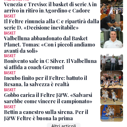
Venezia e Treviso: il basket di serie A in
arrivo in ritiro in Agordino e Cadore
BASKET
Il Feltre rinuncia alla C e ripartirà dalla
serie D. «Decisione inevitabile»
BASKET
Valbelluna abbandonato dal Basket
Planet. Tomas: «Con i piccoli andiamo
avanti da soli»
BASKET
Bonivento sale in C Silver. Il Valbelluna
si affida a coach Geromel
BASKET
Incubo finito per il Feltre: battuto il
Resana, la salvezza è realtà
BASKET
Gobbo carica il Feltre J&W. «Salvarsi
sarebbe come vincere il campionato»
BASKET
Bettin a canestro sulla sirena. Per il
J&W Feltre è buona la prima
Altri articoli