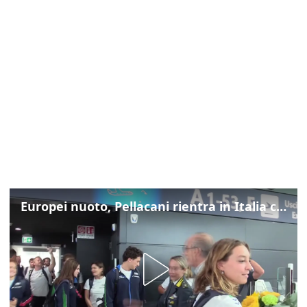
Europei nuoto, Pellacani rientra in Italia con gli azzurri dei tuffi