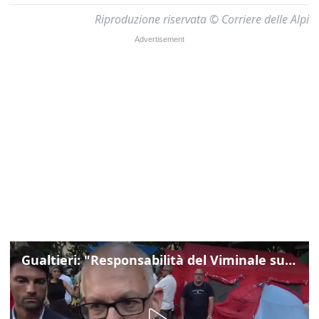
Riproduzione riservata © Corriere delle Alpi
Gualtieri: "Responsabilità del Viminale su Spin Time? La posizione dei partiti è nota"