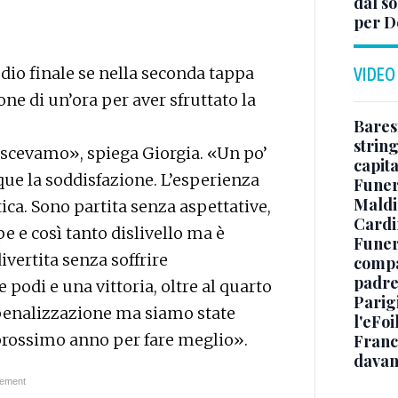
dal so
per D
dio finale se nella seconda tappa
VIDEO
e di un’ora per aver sfruttato la
Baresi
string
oscevamo», spiega Giorgia. «Un po’
capit
e la soddisfazione. L’esperienza
Funer
Maldin
tica. Sono partita senza aspettative,
Cardi
 e così tanto dislivello ma è
Funera
vertita senza soffrire
compag
padre,
podi e una vittoria, oltre al quarto
Parigi
 penalizzazione ma siamo state
l'eFoi
l prossimo anno per fare meglio».
Franco
davan