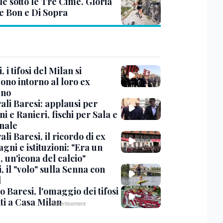
le sotto le Tre Cime. Gloria
e Bon e Di Sopra
, i tifosi del Milan si
ono intorno al loro ex
ano
ali Baresi: applausi per
i e Ranieri, fischi per Sala e
nale
li Baresi, il ricordo di ex
ni e istituzioni: "Era un
 un'icona del calcio"
, il "volo" sulla Senna con
l
 Baresi, l'omaggio dei tifosi
ti a Casa Milan