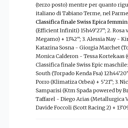
(terzo posto) mentre per quanto rigu
italiano di Tabiano Terme, nel Parme
Classifica finale Swiss Epica femmin
(Efficient Infiniti) 15h49’27”; 2. Ros
Megamo) + 13’42”; 3. Alessia Nay - Ki
Katazina Sosna - Giorgia Marchet (To
Monica Calderon - Tessa Kortekaas (C
Classifica finale Swiss Epic maschile
South (Torpado Kenda Fsa) 12h44’20
Porro (Klimatiza Orbea) + 5’21”; 3. N
Samparisi (Ktm Spada powered by Bre
Taffarel - Diego Arias (Metallurgica V
Davide Foccoli (Scott Racing 2) + 13’09