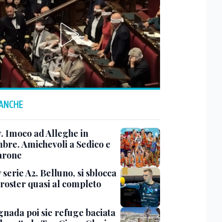
 ANCHE
y. Imoco ad Alleghe in
mbre. Amichevoli a Sedico e
arone
 serie A2. Belluno, si sblocca
 roster quasi al completo
nada poi sie refuge baciata