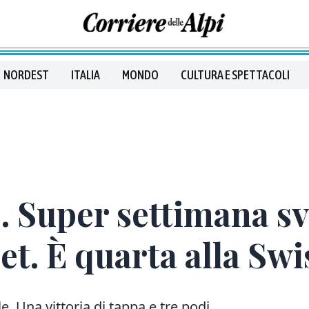
NORDEST
ITALIA
MONDO
CULTURA E SPETTACOLI
 Super settimana svi
et. È quarta alla Swi
lle. Una vittoria di tappa e tre podi