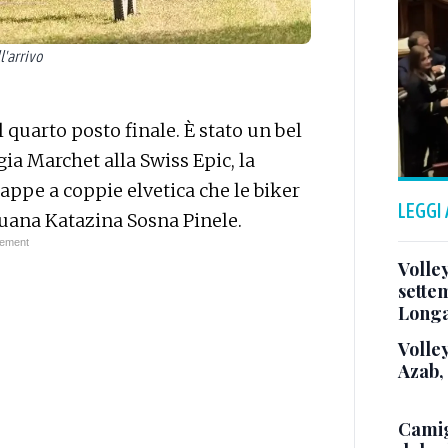
l'arrivo
il quarto posto finale. È stato un bel
gia Marchet alla Swiss Epic, la
appe a coppie elvetica che le biker
LEGGI
tuana Katazina Sosna Pinele.
Volle
sette
Long
Volley
Azab,
Camig