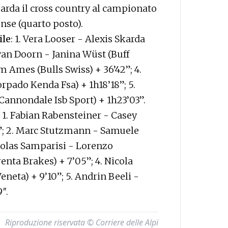
arda il cross country al campionato
nse (quarto posto).
ile
: 1. Vera Looser - Alexis Skarda
a van Doorn - Janina Wüst (Buff
m Ames (Bulls Swiss) + 36’42”; 4.
rpado Kenda Fsa) + 1h18’18”; 5.
annondale Isb Sport) + 1h23’03”.
: 1. Fabian Rabensteiner - Casey
”; 2. Marc Stutzmann - Samuele
icolas Samparisi - Lorenzo
nta Brakes) + 7’05”; 4. Nicola
eneta) + 9’10”; 5. Andrin Beeli -
″.
Riproduzione riservata © Corriere delle Alpi