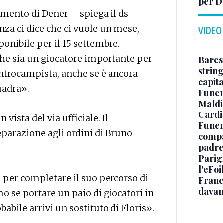
per D
amento di Dener – spiega il ds
za ci dice che ci vuole un mese,
VIDEO
onibile per il 15 settembre.
he sia un giocatore importante per
Baresi
string
centrocampista, anche se è ancora
capit
uadra».
Funer
Maldin
Cardi
vista del via ufficiale. Il
Funera
reparazione agli ordini di Bruno
compag
padre,
Parigi
l'eFoi
o per completare il suo percorso di
Franco
davan
o se portare un paio di giocatori in
babile arrivi un sostituto di Floris».