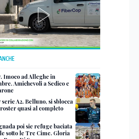
 ANCHE
y. Imoco ad Alleghe in
mbre. Amichevoli a Sedico e
arone
 serie A2. Belluno, si sblocca
 roster quasi al completo
nada poi sie refuge baciata
le sotto le Tre Cime. Gloria