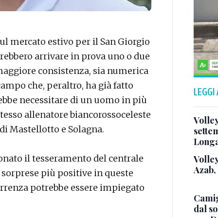
ul mercato estivo per il San Giorgio
trebbero arrivare in prova uno o due
maggiore consistenza, sia numerica
ampo che, peraltro, ha già fatto
LEGGI
ebbe necessitare di un uomo in più
stesso allenatore biancorossoceleste
Volle
 di Mastellotto e Solagna.
sette
Long
onato il tesseramento del centrale
Volley
Azab,
 sorprese più positive in queste
correnza potrebbe essere impiegato
Camig
dal so