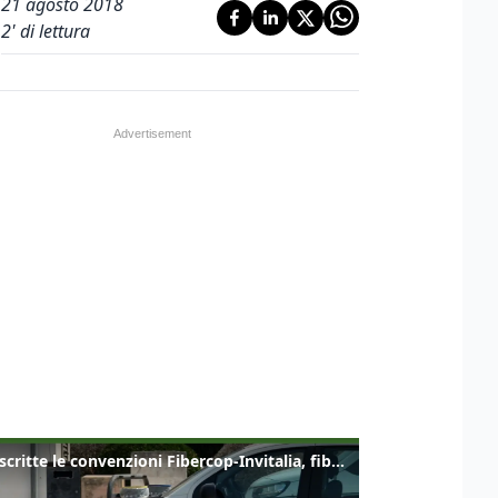
21 agosto 2018
2
' di lettura
Sottoscritte le convenzioni Fibercop-Invitalia, fibra ottica per 477 mila civici