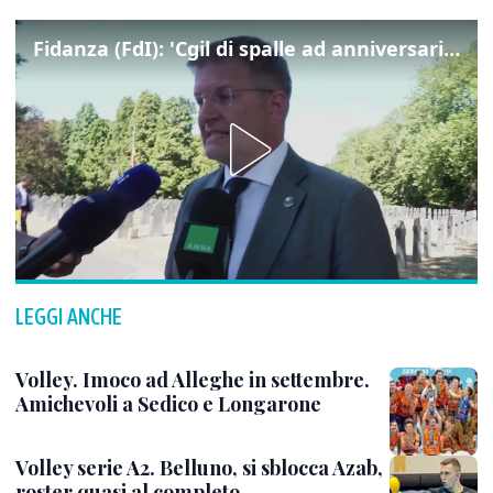
Fidanza (FdI): 'Cgil di spalle ad anniversario Marcinelle mentre La Russa leggeva Mattarella, si vergogni!'
LEGGI ANCHE
Volley. Imoco ad Alleghe in settembre.
Amichevoli a Sedico e Longarone
Volley serie A2. Belluno, si sblocca Azab,
roster quasi al completo