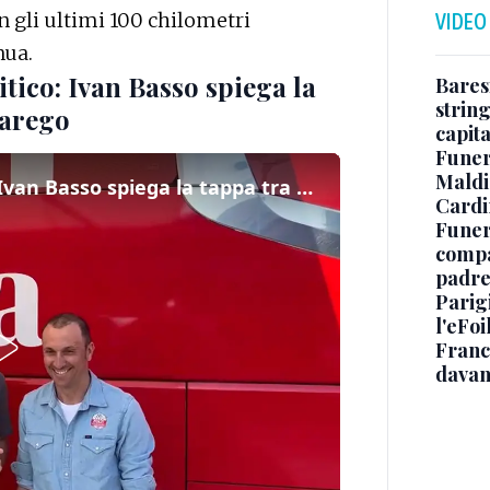
 gli ultimi 100 chilometri
VIDEO
nua.
tico: Ivan Basso spiega la
Baresi
string
zarego
capit
Funer
Maldin
Giro d’Italia, tappone dolomitico: Ivan Basso spiega la tappa tra Duran, Giau e Falzarego
Cardi
Funera
compag
padre,
Parigi
l'eFoi
Franco
davan