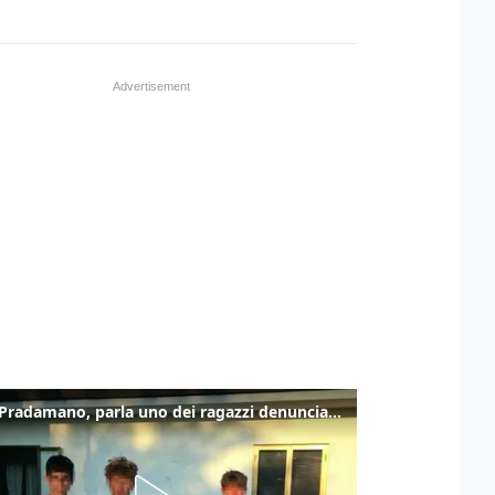
Caso Pradamano, parla uno dei ragazzi denunciati per la limonata: "Volevo anche aiutare i miei"