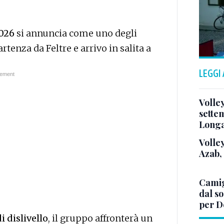
2026
si annuncia come uno degli
rtenza da Feltre e arrivo in salita a
LEGGI
Volle
sette
Long
Volley
Azab,
Camig
dal so
per D
i dislivello
, il gruppo affronterà un