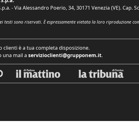
S.p.a.
p.a. - Via Alessandro Poerio, 34, 30171 Venezia (VE). Cap. So
dei testi sono riservati. È espressamente vietata la loro riproduzione co
o clienti è a tua completa disposizione.
 una mail a
servizioclienti@grupponem.it
.
iva sulla raccolta
Le tue preferenze relative alla priva