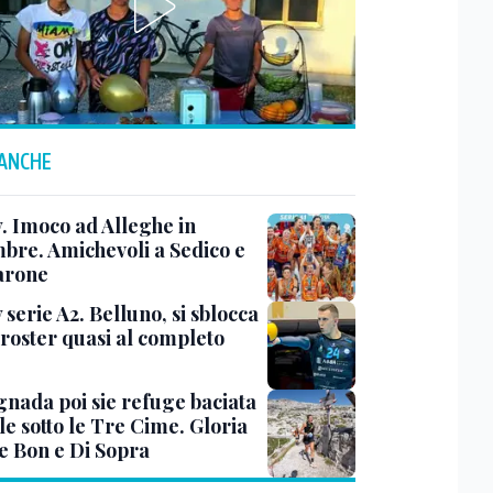
 ANCHE
y. Imoco ad Alleghe in
mbre. Amichevoli a Sedico e
arone
 serie A2. Belluno, si sblocca
 roster quasi al completo
nada poi sie refuge baciata
le sotto le Tre Cime. Gloria
e Bon e Di Sopra