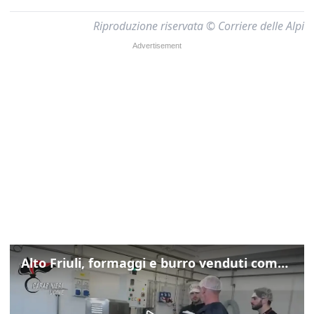
Riproduzione riservata © Corriere delle Alpi
Alto Friuli, formaggi e burro venduti come locali: nei prodotti latte da fuori regione e dall’estero