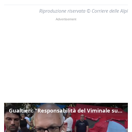
Riproduzione riservata © Corriere delle Alpi
Gualtieri: "Responsabilità del Viminale su Spin Time? La posizione dei partiti è nota"