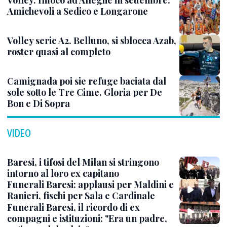
Volley. Imoco ad Alleghe in settembre.
Amichevoli a Sedico e Longarone
Volley serie A2. Belluno, si sblocca Azab,
roster quasi al completo
Camignada poi sie refuge baciata dal
sole sotto le Tre Cime. Gloria per De
Bon e Di Sopra
VIDEO
Baresi, i tifosi del Milan si stringono
intorno al loro ex capitano
Funerali Baresi: applausi per Maldini e
Ranieri, fischi per Sala e Cardinale
Funerali Baresi, il ricordo di ex
compagni e istituzioni: "Era un padre,