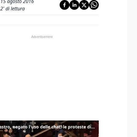
15 agosto 2016
2
' di lettura
Delmastro, negato l'uso delle chat: le proteste di Avs e M5s