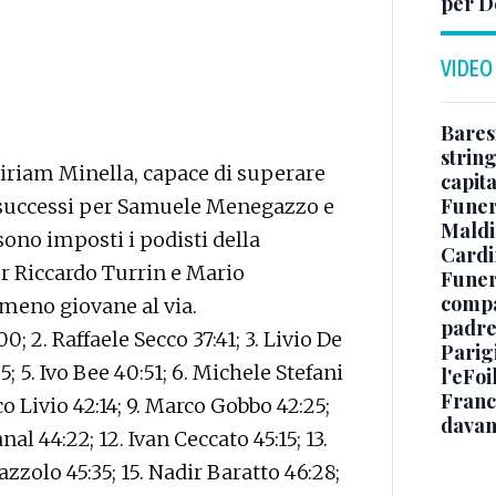
per D
VIDEO
Baresi
string
iriam Minella, capace di superare
capit
Funer
ni successi per Samuele Menegazzo e
Maldin
sono imposti i podisti della
Cardi
er Riccardo Turrin e Mario
Funera
compag
 meno giovane al via.
padre,
00; 2. Raffaele Secco 37:41; 3. Livio De
Parigi
 5. Ivo Bee 40:51; 6. Michele Stefani
l'eFoi
Franco
co Livio 42:14; 9. Marco Gobbo 42:25;
davan
al 44:22; 12. Ivan Ceccato 45:15; 13.
zzolo 45:35; 15. Nadir Baratto 46:28;