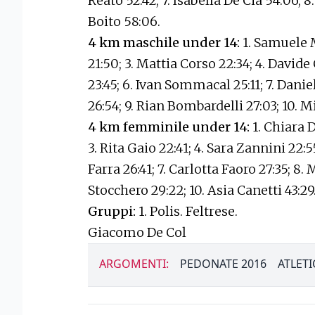
Reato 52:42; 7. Isabella De Cia 54:06; 
Boito 58:06.
4 km maschile under 14:
1. Samuele 
21:50; 3. Mattia Corso 22:34; 4. Davide
23:45; 6. Ivan Sommacal 25:11; 7. Danie
26:54; 9. Rian Bombardelli 27:03; 10. M
4 km femminile under 14:
1. Chiara 
3. Rita Gaio 22:41; 4. Sara Zannini 22:5
Farra 26:41; 7. Carlotta Faoro 27:35; 8.
Stocchero 29:22; 10. Asia Canetti 43:29
Gruppi:
1. Polis. Feltrese.
Giacomo De Col
ARGOMENTI:
PEDONATE 2016
ATLETI