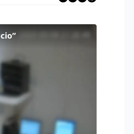
ocio”