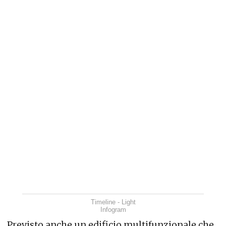
Timeline - Light
Infogram
Previsto anche un edificio multifunzionale che