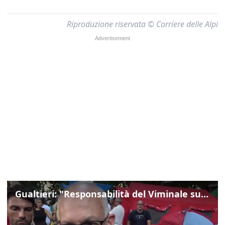
Riproduzione riservata © Corriere delle Alpi
Gualtieri: "Responsabilità del Viminale su Spin Time? La posizione dei partiti è nota"