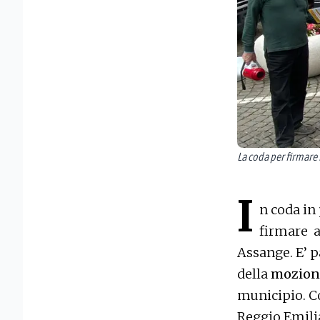
La coda per firmare
I
n coda in
firmare a
Assange. E’ p
della
mozione
municipio. Co
Reggio Emilia