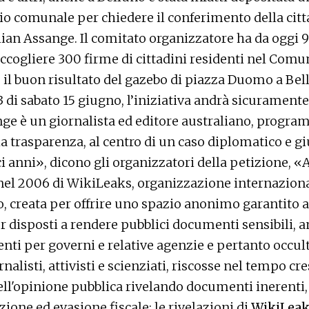
lio comunale per chiedere il conferimento della cit
lian Assange. Il comitato organizzatore ha da oggi 9
cogliere 300 firme di cittadini residenti nel Comu
 il buon risultato del gazebo di piazza Duomo a Bel
13 di sabato 15 giugno, l’iniziativa andrà sicuramente
nge è un giornalista ed editore australiano, progr
 la trasparenza, al centro di un caso diplomatico e g
i anni», dicono gli organizzatori della petizione, «
nel 2006 di WikiLeaks, organizzazione internaziona
o, creata per offrire uno spazio anonimo garantito a
 disposti a rendere pubblici documenti sensibili, 
i per governi e relative agenzie e pertanto occultat
nalisti, attivisti e scienziati, riscosse nel tempo cr
ll'opinione pubblica rivelando documenti inerenti, fr
zione ed evasione fiscale; le rivelazioni di
WikiLea