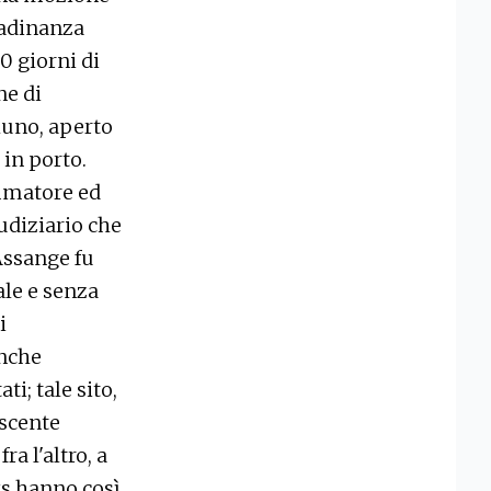
tadinanza
0 giorni di
ne di
luno, aperto
 in porto.
ammatore ed
iudiziario che
Assange fu
le e senza
i
anche
i; tale sito,
escente
a l'altro, a
k
s hanno così