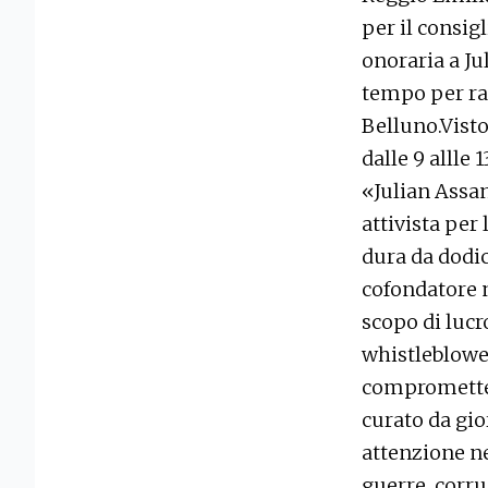
per il consig
onoraria a Ju
tempo per rac
Belluno.Visto
dalle 9 allle 
«Julian Assa
attivista per
dura da dodic
cofondatore 
scopo di lucr
whistleblower
compromettent
curato da gior
attenzione ne
guerre, corru