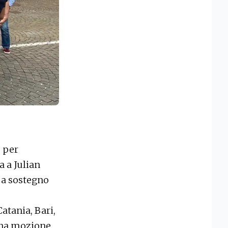
, per
a a Julian
 a sostegno
atania, Bari,
 una mozione