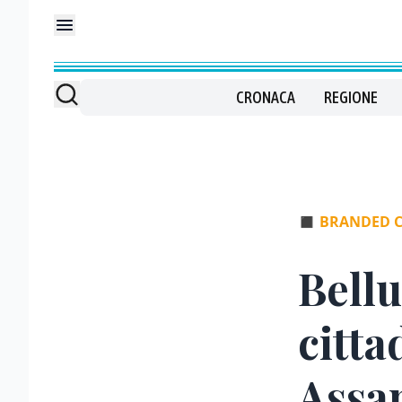
CRONACA
REGIONE
◼
BRANDED 
Bellu
citta
Assa