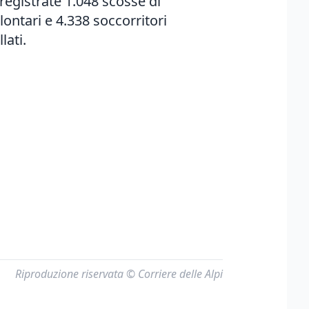
 registrate 1.048 scosse di
ontari e 4.338 soccorritori
lati.
Riproduzione riservata © Corriere delle Alpi