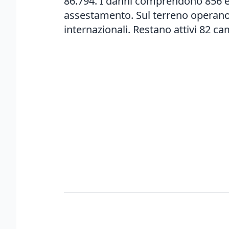
86.794. I danni comprendono 856 edif
assestamento. Sul terreno operano 2
internazionali. Restano attivi 82 cam