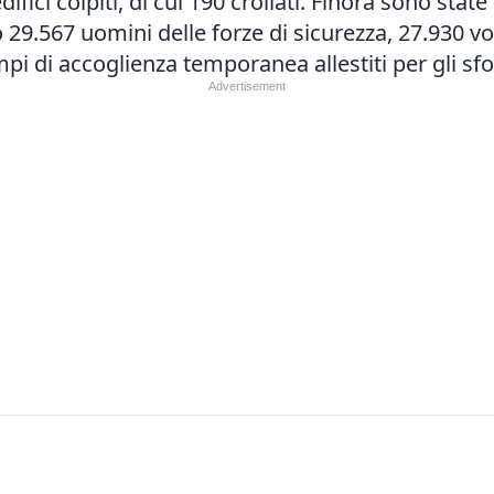
ici colpiti, di cui 190 crollati. Finora sono state
9.567 uomini delle forze di sicurezza, 27.930 vol
pi di accoglienza temporanea allestiti per gli sfol