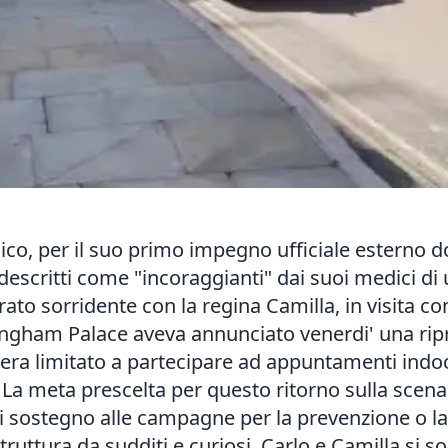
lico, per il suo primo impegno ufficiale esterno d
 descritti come "incoraggianti" dai suoi medici di
rato sorridente con la regina Camilla, in visita c
ngham Palace aveva annunciato venerdi' una ripre
 era limitato a partecipare ad appuntamenti indoor
 La meta prescelta per questo ritorno sulla scen
e di sostegno alle campagne per la prevenzione o l
struttura da sudditi e curiosi. Carlo e Camilla si 