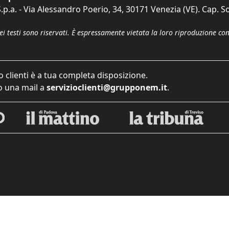
p.a. - Via Alessandro Poerio, 34, 30171 Venezia (VE). Cap. So
dei testi sono riservati. È espressamente vietata la loro riproduzione co
o clienti è a tua completa disposizione.
 una mail a
servizioclienti@grupponem.it
.
iva sulla raccolta
Le tue preferenze relative alla priva