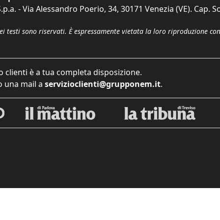
p.a. - Via Alessandro Poerio, 34, 30171 Venezia (VE). Cap. So
dei testi sono riservati. È espressamente vietata la loro riproduzione co
o clienti è a tua completa disposizione.
 una mail a
servizioclienti@grupponem.it
.
iva sulla raccolta
Le tue preferenze relative alla priva