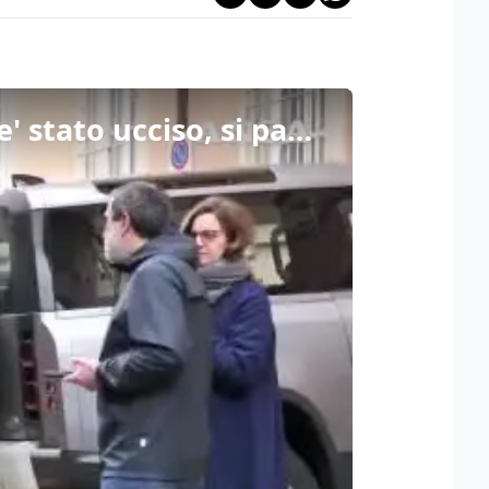
Processo Adriatici, Bahija El Boussettaoui: "Mio fratello e' stato ucciso, si paghi col carcere"