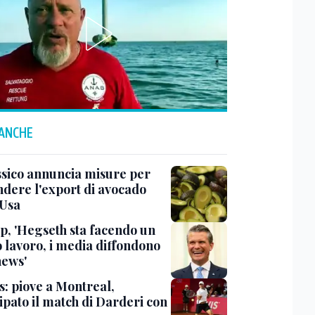
 ANCHE
ssico annuncia misure per
ndere l'export di avocado
 Usa
, 'Hegseth sta facendo un
o lavoro, i media diffondono
news'
s: piove a Montreal,
ipato il match di Darderi con