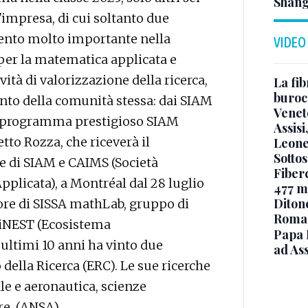
Shan
'impresa, di cui soltanto due
imento molto importante nella
VIDEO
per la matematica applicata e
vità di valorizzazione della ricerca,
La fib
burocr
mento della comunità stessa: dai SIAM
Venet
al programma prestigioso SIAM
Assisi
tto Rozza, che riceverà il
Leone
Sottos
e di SIAM e CAIMS (Società
Fiberc
plicata), a Montréal dal 28 luglio
477 mi
Diton
tore di SISSA mathLab, gruppo di
Roma
i iNEST (Ecosistema
Papa 
 ultimi 10 anni ha vinto due
ad Ass
della Ricerca (ERC). Le sue ricerche
le e aeronautica, scienze
e. (ANSA).