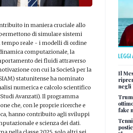
tribuito in maniera cruciale allo
 permettono di simulare sistemi
tempo reale - i modelli di ordine
dodinamica computazionale, la
LEGGI
omportamento dei fluidi attraverso
motivazione con cui la Società per la
Il Me
(SIAM) statunitense ha nominato
ripre
negli
alisi numerica e calcolo scientifico
 Studi Avanzati). Il programma
Trump
ottim
one che, con le proprie ricerche e
fake 
ca, hanno contribuito agli sviluppi
Tenni
putazionale e scienza dei dati.
postic
 nella classe 2025, solo altri sei