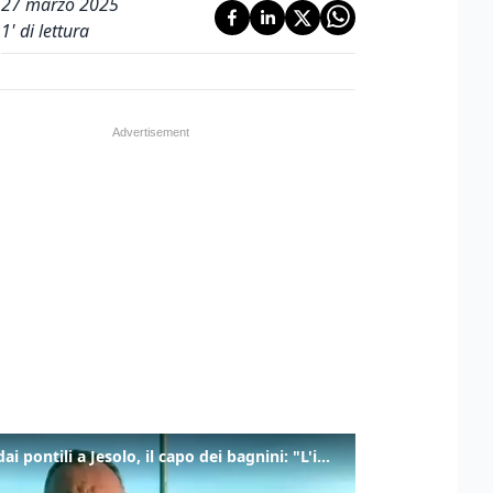
27 marzo 2025
1
' di lettura
Tuffi dai pontili a Jesolo, il capo dei bagnini: "L'impegno di tutti per evitare altre tragedie"