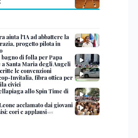
g
ra aiuta l'IA ad abbattere la
azia, progetto pilota in
o
, bagno di folla per Papa
 a Santa Maria degli Angeli
critte le convenzioni
op-Invitalia, fibra ottica per
la civici
ellapiaga allo Spin Time di
Leone acclamato dai giovani
isi: cori e applausi