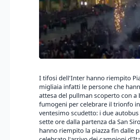
I tifosi dell'Inter hanno riempito 
migliaia infatti le persone che han
attesa del pullman scoperto con a b
fumogeni per celebrare il trionfo in
ventesimo scudetto: i due autobus s
sette ore dalla partenza da San Sir
hanno riempito la piazza fin dalle
celebrato l'arrivo dei campioni d'It