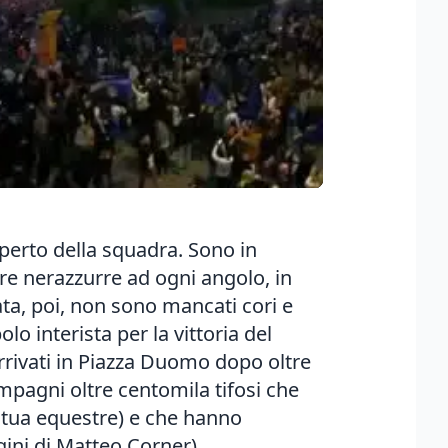
operto della squadra. Sono in
ere nerazzurre ad ogni angolo, in
ata, poi, non sono mancati cori e
o interista per la vittoria del
rrivati in Piazza Duomo dopo oltre
mpagni oltre centomila tifosi che
tatua equestre) e che hanno
agini di Matteo Corner)