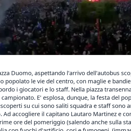
Piazza Duomo, aspettando l'arrivo dell'autobus sc
no popolato le vie del centro, con maglie e bandi
ordo i giocatori e lo staff. Nella piazza transenn
 campionato. E' esplosa, dunque, la festa del popol
coperti su cui sono saliti squadra e staff sono a
o. Ad accogliere il capitano Lautaro Martinez e co
 prime ore del pomeriggio (salendo anche sulla s
alia con fuochi d'artificio, cori e fumogeni. (imm