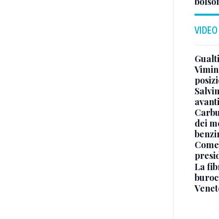
bolson
VIDEO
Gualti
Vimin
posizi
Salvi
avant
Carbu
dei me
benzi
Come 
presi
La fib
burocr
Venet