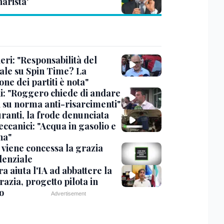
arista'
eri: "Responsabilità del
ale su Spin Time? La
one dei partiti è nota"
ni: "Roggero chiede di andare
i su norma anti-risarcimenti"
ranti, la frode denunciata
ccanici: "Acqua in gasolio e
na"
viene concessa la grazia
denziale
ra aiuta l'IA ad abbattere la
azia, progetto pilota in
o