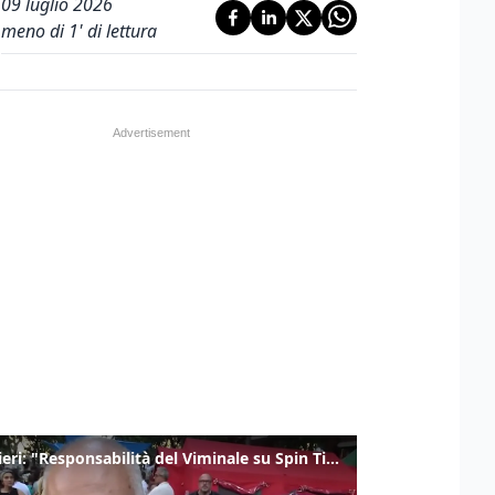
09 luglio 2026
meno di 1' di lettura
Gualtieri: "Responsabilità del Viminale su Spin Time? La posizione dei partiti è nota"