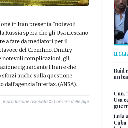
one in Iran presenta "notevoli
a Russia spera che gli Usa riescano
re a fare da mediatori per il
portavoce del Cremlino, Dmitry
LEGGI
 notevoli complicazioni, gli
uazione riguardante l'Iran e che
Raid r
o sforzi anche sulla questione
un bam
to dall'agenzia Interfax. (ANSA).
Cnn, '
Usa ce
Riproduzione riservata © Corriere delle Alpi
guerr
Lula a
Cuba 