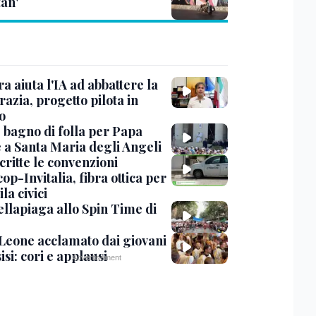
tan'
ra aiuta l'IA ad abbattere la
azia, progetto pilota in
o
, bagno di folla per Papa
 a Santa Maria degli Angeli
critte le convenzioni
op-Invitalia, fibra ottica per
la civici
ellapiaga allo Spin Time di
Leone acclamato dai giovani
isi: cori e applausi