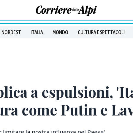
NORDEST
ITALIA
MONDO
CULTURA E SPETTACOLI
ica a espulsioni, 'It
tura come Putin e La
 limitare la nostra influenza nel Paese'