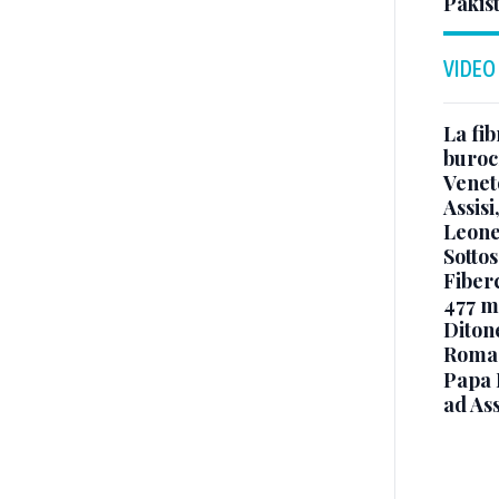
Pakis
VIDEO
La fib
burocr
Venet
Assisi
Leone
Sottos
Fiberc
477 mi
Diton
Roma
Papa 
ad Ass