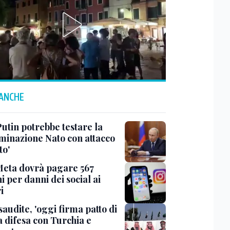
 ANCHE
Putin potrebbe testare la
minazione Nato con attacco
to'
Meta dovrà pagare 567
i per danni dei social ai
i
saudite, 'oggi firma patto di
 difesa con Turchia e