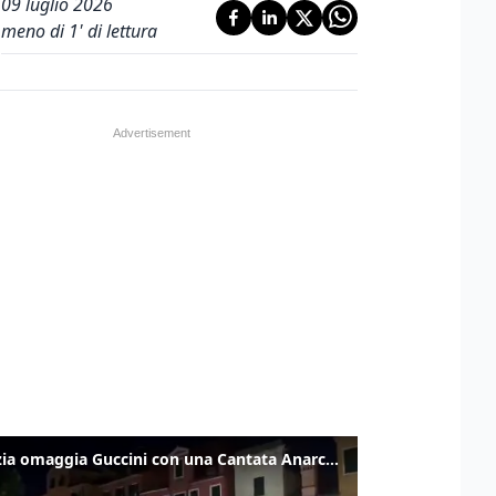
09 luglio 2026
meno di 1' di lettura
Venezia omaggia Guccini con una Cantata Anarchica in campo Santa Margherita