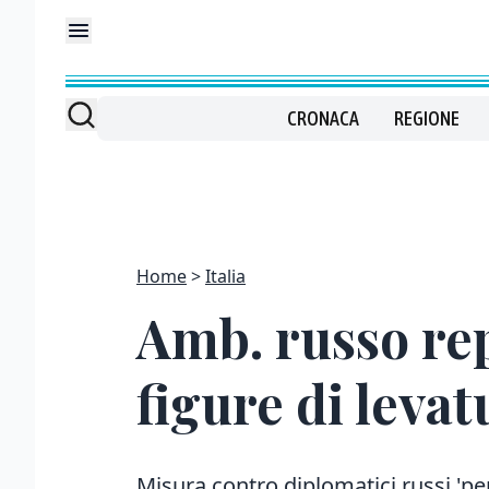
CRONACA
REGIONE
Home
Italia
Amb. russo repl
figure di leva
Misura contro diplomatici russi 'per