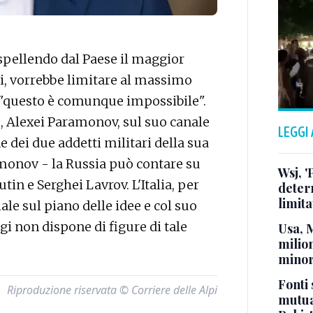
pellendo dal Paese il maggior
i, vorrebbe limitare al massimo
ma "questo è comunque impossibile".
, Alexei Paramonov, sul suo canale
LEGGI
dei due addetti militari della sua
monov - la Russia può contare su
Wsj, '
tin e Serghei Lavrov. L'Italia, per
deter
limita
le sul piano delle idee e col suo
i non dispone di figure di tale
Usa, 
milion
minor
Fonti 
Riproduzione riservata © Corriere delle Alpi
mutua