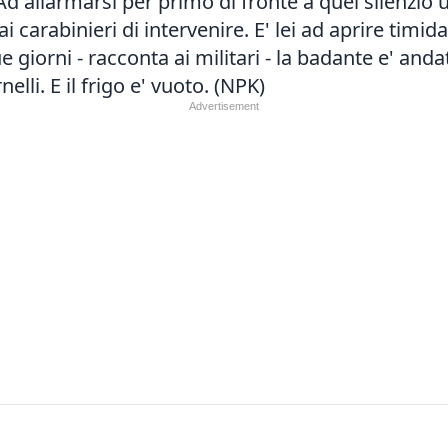
d allarmarsi per primo di fronte a quel silenzio un
carabinieri di intervenire. E' lei ad aprire timida
giorni - racconta ai militari - la badante e' and
elli. E il frigo e' vuoto. (NPK)