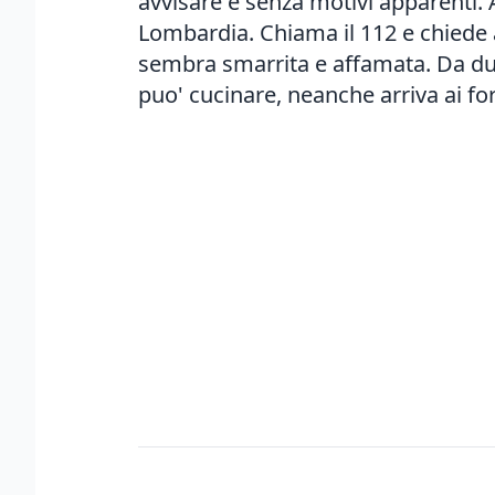
avvisare e senza motivi apparenti. A
Lombardia. Chiama il 112 e chiede ai 
sembra smarrita e affamata. Da due 
puo' cucinare, neanche arriva ai forn