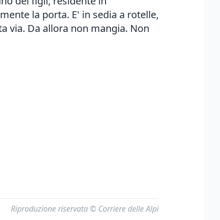
o dei figli, residente in
mente la porta. E' in sedia a rotelle,
ata via. Da allora non mangia. Non
Riproduzione riservata © Corriere delle Alpi